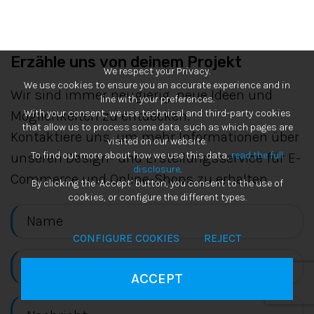
Erzähle uns von deinem Projekt
We respect your Privacy.
We use cookies to ensure you an accurate experience and in
Wir sind immer neugierig, neue Ideen und
line with your preferences.
With your consent, we use technical and third-party cookies
Möglichkeiten zu entdecken.
that allow us to process some data, such as which pages are
Kontaktiere uns, um mehr Informationen über
visited on our website.
To find out more about how we use this data,
read the full
unseren Design- und Erstellungsservice für E-
disclosure
.
Commerce und Online-Shops zu erhalten.
By clicking the ‘Accept’ button, you consent to the use of
cookies, or configure the different types.
CONFIGURE COOKIES
REJECT
ACCEPT