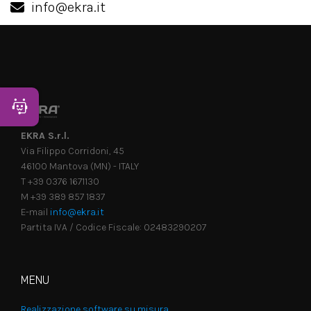
info@ekra.it
Apri Chatbot
EKRA S.r.l.
Via Filippo Corridoni, 45
46100 Mantova (MN) - ITALY
T +39 0376 1671130
M +39 389 857 1837
E-mail
info@ekra.it
Partita IVA / Codice Fiscale: 02483290207
MENU
Realizzazione software su misura