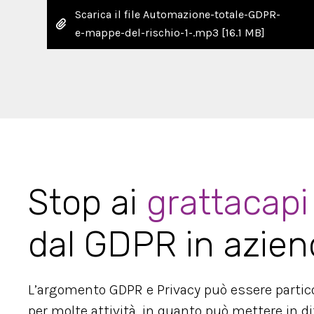
Scarica il file Automazione-totale-GDPR-
e-mappe-del-rischio-1-.mp3
[16.1 MB]
Stop ai
grattacapi
dal GDPR in azien
L’argomento GDPR e Privacy può essere partic
per molte attività, in quanto può mettere in di