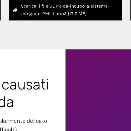
Scarica il file GDPR-da-incubo-a-sistema-
integrato-PMI-1-.mp3
[17.7 MB]
causati
da
olarmente delicato
fficoltà