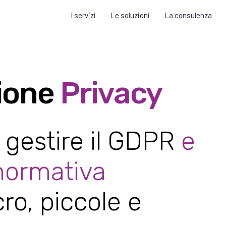
I servizi
Le soluzioni
La consulenza
ione
Privacy
 gestire il GDPR
e
 normativa
ro, piccole e