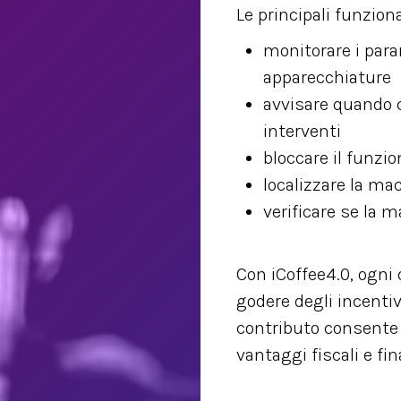
Le principali funzion
monitorare i par
apparecchiature
avvisare quando c
interventi
bloccare il funzi
localizzare la ma
verificare se la 
Con iCoffee4.0, ogni 
godere degli incentiv
contributo consente 
vantaggi fiscali e fin