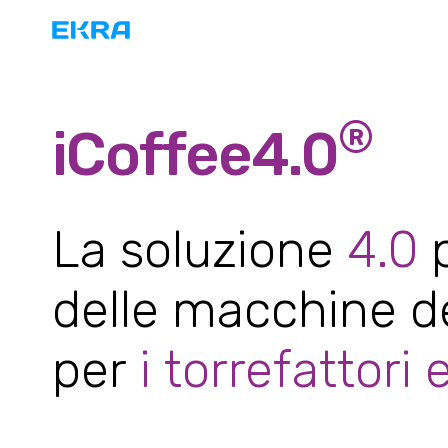
®
iCoffee4.0
La soluzione
4.0
p
delle macchine d
per
i torrefattori 