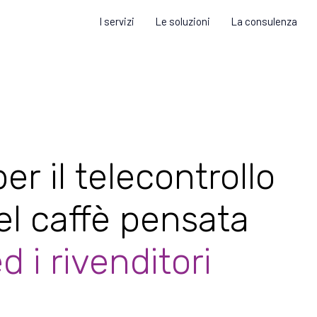
I servizi
Le soluzioni
La consulenza
er il telecontrollo
el caffè pensata
ed i rivenditori