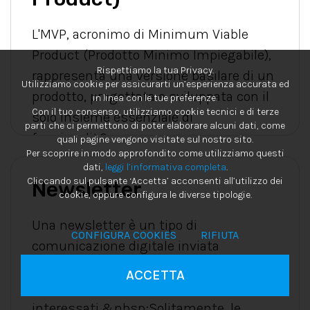
L'MVP, acronimo di Minimum Viable
Product (Prodotto Minimo Impiegabile),
Rispettiamo la tua Privacy.
rappresenta una versione basilare di un
Utilizziamo cookie per assicurarti un’esperienza accurata ed
prodotto, progettata e sviluppata con il
in linea con le tue preferenze.
Con il tuo consenso, utilizziamo cookie tecnici e di terze
solo insieme essenziale di
parti che ci permettono di poter elaborare alcuni dati, come
funzionalit&agra...
quali pagine vengono visitate sul nostro sito.
Per scoprire in modo approfondito come utilizziamo questi
dati,
leggi l’informativa completa
.
Cliccando sul pulsante ‘Accetta’ acconsenti all’utilizzo dei
Newsletter
cookie, oppure configura le diverse tipologie.
Una newsletter è un tipo di
CONFIGURA COOKIES
RIFIUTA
comunicazione digitale inviata
periodicamente tramite email a una
ACCETTA
lista di destinatari
interessati.&nbsp;Solitamente, le