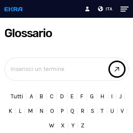
ITA
Glossario
Tutti
A
B
C
D
E
F
G
H
I
J
K
L
M
N
O
P
Q
R
S
T
U
V
W
X
Y
Z