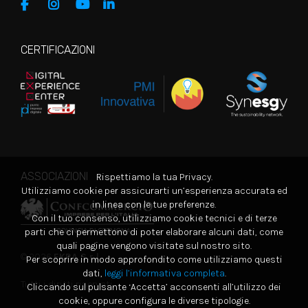
CERTIFICAZIONI
ASSOCIAZIONI
Rispettiamo la tua Privacy.
Utilizziamo cookie per assicurarti un’esperienza accurata ed
in linea con le tue preferenze.
Con il tuo consenso, utilizziamo cookie tecnici e di terze
parti che ci permettono di poter elaborare alcuni dati, come
quali pagine vengono visitate sul nostro sito.
© 2026
EKRA S.r.l.
Per scoprire in modo approfondito come utilizziamo questi
dati,
leggi l’informativa completa
.
Tutti i diritti riservati
Cliccando sul pulsante ‘Accetta’ acconsenti all’utilizzo dei
cookie, oppure configura le diverse tipologie.