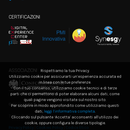
CERTIFICAZIONI
ASSOCIAZIONI
Rispettiamo la tua Privacy.
Utilizziamo cookie per assicurarti un’esperienza accurata ed
in linea con le tue preferenze.
Con il tuo consenso, utilizziamo cookie tecnici e di terze
parti che ci permettono di poter elaborare alcuni dati, come
quali pagine vengono visitate sul nostro sito.
© 2026
EKRA S.r.l.
Per scoprire in modo approfondito come utilizziamo questi
dati,
leggi l’informativa completa
.
Tutti i diritti riservati
Cliccando sul pulsante ‘Accetta’ acconsenti all’utilizzo dei
cookie, oppure configura le diverse tipologie.
Privacy Policy
|
Cookies Policy
|
Codice Etico