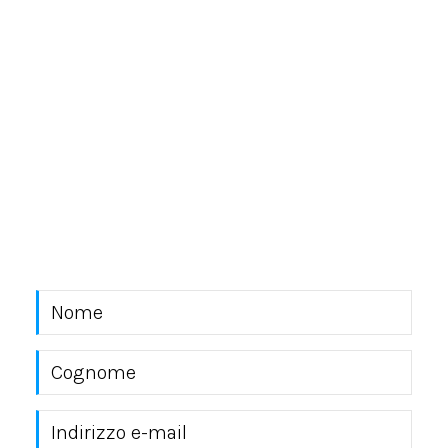
NEWSLETTER
Rimani sempre aggiornato con le novità del mondo
EKRA S.r.l.