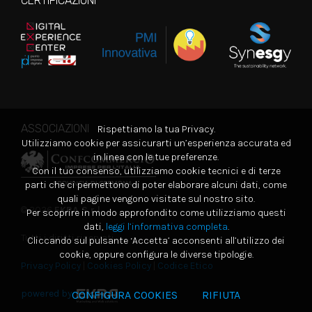
CERTIFICAZIONI
ASSOCIAZIONI
Rispettiamo la tua Privacy.
Utilizziamo cookie per assicurarti un’esperienza accurata ed
in linea con le tue preferenze.
Con il tuo consenso, utilizziamo cookie tecnici e di terze
parti che ci permettono di poter elaborare alcuni dati, come
quali pagine vengono visitate sul nostro sito.
© 2026
EKRA S.r.l.
Per scoprire in modo approfondito come utilizziamo questi
dati,
leggi l’informativa completa
.
Tutti i diritti riservati
Cliccando sul pulsante ‘Accetta’ acconsenti all’utilizzo dei
cookie, oppure configura le diverse tipologie.
Privacy Policy
|
Cookies Policy
|
Codice Etico
powered by
CONFIGURA COOKIES
RIFIUTA