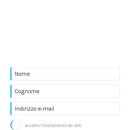
NEWSLETTER
Rimani sempre aggiornato con le novità del mondo
EKRA S.r.l.
accetto il
trattamento dei dati