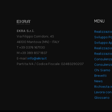
MENU
EKRA S.r.l.
Realizzazi
Via Filippo Corridoni, 45
Sviluppo Po
46100 Mantova (MN) - ITALY
Sviluppo Ap
T +39 0376 1671130
Realizzazio
M +39 389 857 1837
Realizzazi
E-mail
info@ekra.it
Consulenz
Partita IVA / Codice Fiscale: 02483290207
Consulenza
Chi Siamo
Brevetti
News
Richiesta 
Lavora con
Glossario