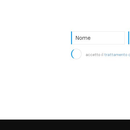
EKRA S.r.l.
accetto il
trattamento d