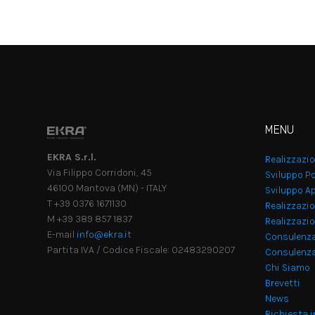
MENU
EKRA S.r.l.
Realizzazi
Via Filippo Corridoni, 45
Sviluppo Po
46100 Mantova (MN) - ITALY
Sviluppo Ap
T +39 0376 1671130
Realizzazio
M +39 389 857 1837
Realizzazi
E-mail
info@ekra.it
Consulenz
Partita IVA / Codice Fiscale: 02483290207
Consulenza
Chi Siamo
Brevetti
News
Richiesta 