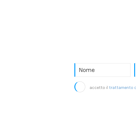
EKRA S.r.l.
accetto il
trattamento d