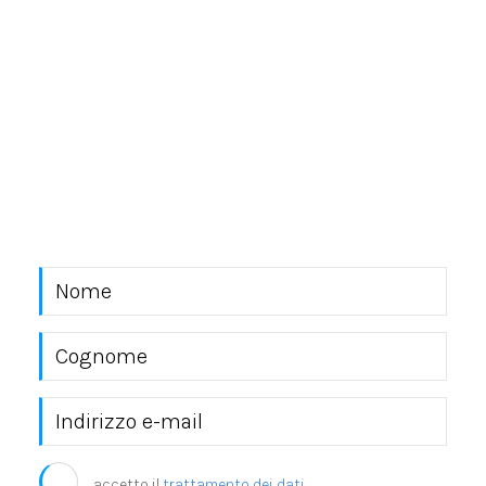
NEWSLETTER
Rimani sempre aggiornato con le novità del mondo
EKRA S.r.l.
accetto il
trattamento dei dati