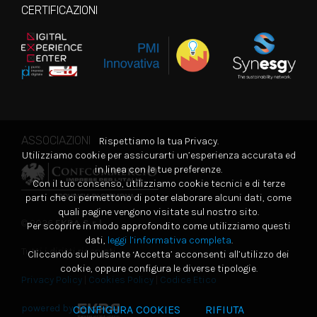
CERTIFICAZIONI
ASSOCIAZIONI
Rispettiamo la tua Privacy.
Utilizziamo cookie per assicurarti un’esperienza accurata ed
in linea con le tue preferenze.
Con il tuo consenso, utilizziamo cookie tecnici e di terze
parti che ci permettono di poter elaborare alcuni dati, come
quali pagine vengono visitate sul nostro sito.
© 2026
EKRA S.r.l.
Per scoprire in modo approfondito come utilizziamo questi
dati,
leggi l’informativa completa
.
Tutti i diritti riservati
Cliccando sul pulsante ‘Accetta’ acconsenti all’utilizzo dei
cookie, oppure configura le diverse tipologie.
Privacy Policy
|
Cookies Policy
|
Codice Etico
powered by
CONFIGURA COOKIES
RIFIUTA