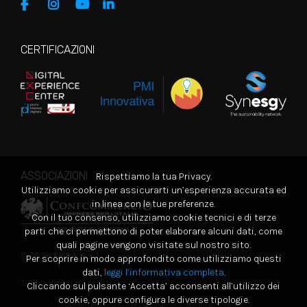
CERTIFICAZIONI
ASSOCIAZIONI
Rispettiamo la tua Privacy.
Utilizziamo cookie per assicurarti un’esperienza accurata ed
in linea con le tue preferenze.
Con il tuo consenso, utilizziamo cookie tecnici e di terze
parti che ci permettono di poter elaborare alcuni dati, come
quali pagine vengono visitate sul nostro sito.
© 2026
EKRA S.r.l.
Per scoprire in modo approfondito come utilizziamo questi
dati,
leggi l’informativa completa
.
Tutti i diritti riservati
Cliccando sul pulsante ‘Accetta’ acconsenti all’utilizzo dei
cookie, oppure configura le diverse tipologie.