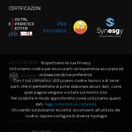
CERTIFICAZIONI
ASSOCIAZIONI
Rispettiamo la tua Privacy.
Utilizziamo cookie per assicurarti un’esperienza accurata ed
in linea con le tue preferenze.
Con il tuo consenso, utilizziamo cookie tecnici e di terze
parti che ci permettono di poter elaborare alcuni dati, come
quali pagine vengono visitate sul nostro sito.
© 2026
EKRA S.r.l.
Per scoprire in modo approfondito come utilizziamo questi
dati,
leggi l’informativa completa
.
Tutti i diritti riservati
Cliccando sul pulsante ‘Accetta’ acconsenti all’utilizzo dei
cookie, oppure configura le diverse tipologie.
Privacy Policy
|
Cookies Policy
|
Codice Etico