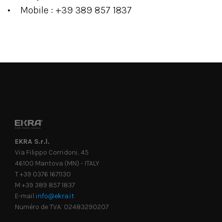
• Mobile : +39 389 857 1837
EKRA S.r.l.
Via Filippo Corridoni, 45
46100 Mantova (MN) - ITALY
T +39 0376 1671130
M +39 389 857 1837
E-mail
info@ekra.it
Numéro de TVA: 02483290207