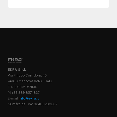
EKRA S.r.l.
Via Filippo Corridoni, 45
46100 Mantova (MN) - ITALY
T +39 0376 1671130
M +39 389 857 1837
E-mail
info@ekra.it
Numéro de TVA: 02483290207