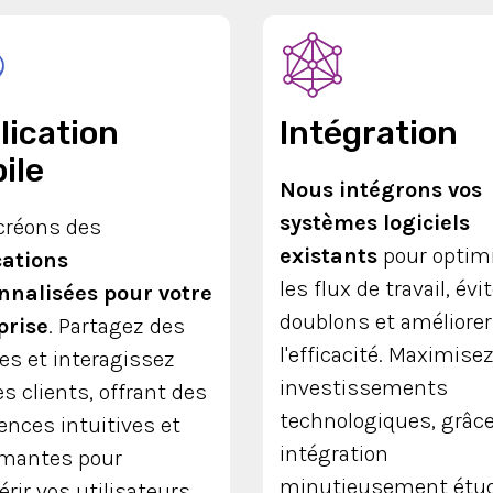
lication
Intégration
ile
Nous intégrons vos
systèmes logiciels
créons des
existants
pour optim
cations
les flux de travail, évi
nnalisées pour votre
doublons et améliorer
prise
. Partagez des
l'efficacité. Maximise
es et interagissez
investissements
es clients, offrant des
technologiques, grâc
ences intuitives et
intégration
rmantes pour
minutieusement étud
rir vos utilisateurs