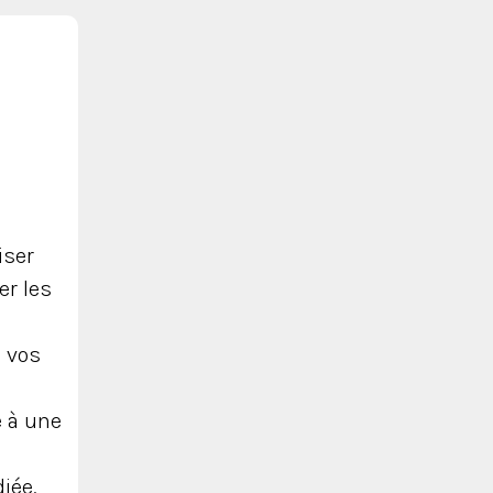
iser
ter les
z vos
e à une
iée.