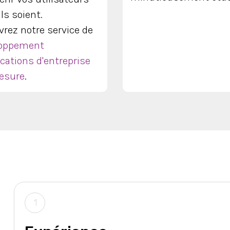
ils soient.
rez notre service de
loppement
ications d'entreprise
esure
.
1