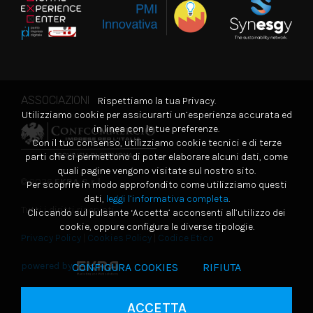
ASSOCIAZIONI
Rispettiamo la tua Privacy.
Utilizziamo cookie per assicurarti un’esperienza accurata ed
in linea con le tue preferenze.
Con il tuo consenso, utilizziamo cookie tecnici e di terze
parti che ci permettono di poter elaborare alcuni dati, come
quali pagine vengono visitate sul nostro sito.
© 2026
EKRA S.r.l.
Per scoprire in modo approfondito come utilizziamo questi
dati,
leggi l’informativa completa
.
Tutti i diritti riservati
Cliccando sul pulsante ‘Accetta’ acconsenti all’utilizzo dei
cookie, oppure configura le diverse tipologie.
Privacy Policy
|
Cookies Policy
|
Codice Etico
powered by
CONFIGURA COOKIES
RIFIUTA
ACCETTA