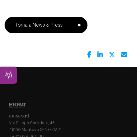
Torna a News & Press
Apri Chatbot
EKRA S.r.l.
Via Filippo Corridoni, 45
46100 Mantova (MN) - ITALY
T +39 0376 1671130