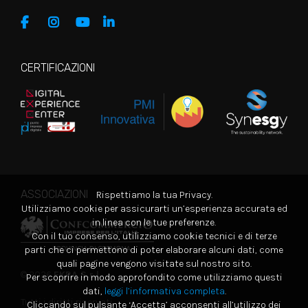
CERTIFICAZIONI
ASSOCIAZIONI
Rispettiamo la tua Privacy.
Utilizziamo cookie per assicurarti un’esperienza accurata ed
in linea con le tue preferenze.
Con il tuo consenso, utilizziamo cookie tecnici e di terze
parti che ci permettono di poter elaborare alcuni dati, come
quali pagine vengono visitate sul nostro sito.
© 2026
EKRA S.r.l.
Per scoprire in modo approfondito come utilizziamo questi
dati,
leggi l’informativa completa
.
Tutti i diritti riservati
Cliccando sul pulsante ‘Accetta’ acconsenti all’utilizzo dei