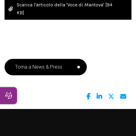
Scarica l'articolo della 'Voce di Mantova'
[94
KB]
Torna a News & Press
Apri Chatbot