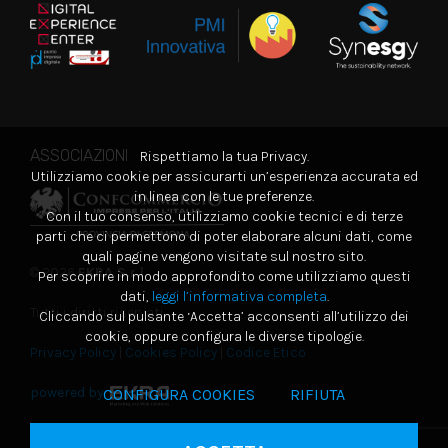
ASSOCIAZIONI
Rispettiamo la tua Privacy.
Utilizziamo cookie per assicurarti un’esperienza accurata ed
in linea con le tue preferenze.
Con il tuo consenso, utilizziamo cookie tecnici e di terze
parti che ci permettono di poter elaborare alcuni dati, come
quali pagine vengono visitate sul nostro sito.
© 2026
EKRA S.r.l.
Per scoprire in modo approfondito come utilizziamo questi
dati,
leggi l’informativa completa
.
Tutti i diritti riservati
Cliccando sul pulsante ‘Accetta’ acconsenti all’utilizzo dei
cookie, oppure configura le diverse tipologie.
Privacy Policy
|
Cookies Policy
|
Codice Etico
powered by
CONFIGURA COOKIES
RIFIUTA