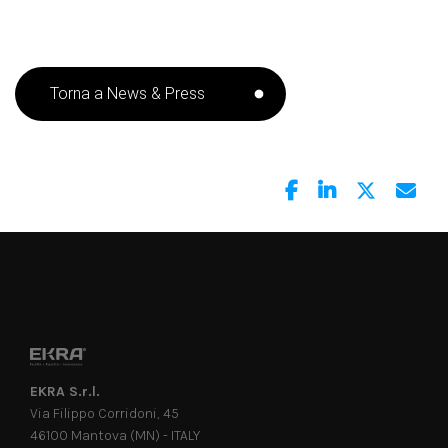
Torna a News & Press
EKRA S.r.l.
Via Filippo Corridoni, 45
46100 Mantova (MN) - ITALY