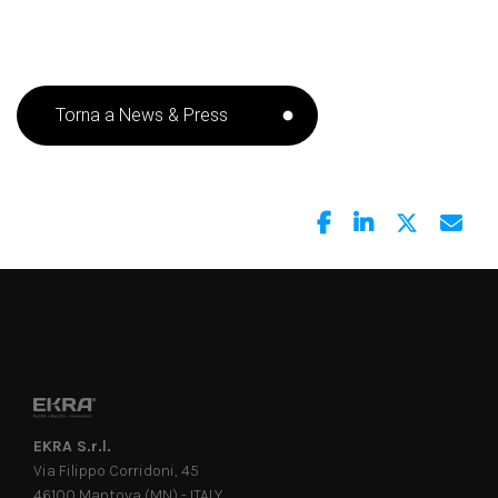
Torna a News & Press
EKRA S.r.l.
Via Filippo Corridoni, 45
46100 Mantova (MN) - ITALY