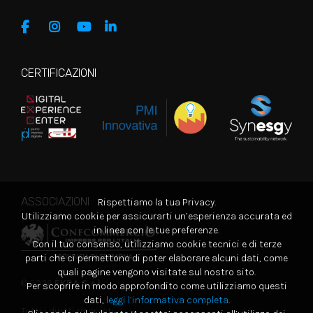
CERTIFICAZIONI
ASSOCIAZIONI
Rispettiamo la tua Privacy.
Utilizziamo cookie per assicurarti un’esperienza accurata ed
in linea con le tue preferenze.
Con il tuo consenso, utilizziamo cookie tecnici e di terze
parti che ci permettono di poter elaborare alcuni dati, come
quali pagine vengono visitate sul nostro sito.
© 2026
EKRA S.r.l.
Per scoprire in modo approfondito come utilizziamo questi
dati,
leggi l’informativa completa
.
Tutti i diritti riservati