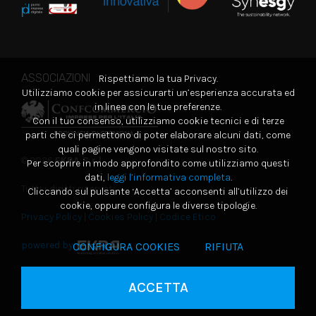
ASSOCIAZIONI
Rispettiamo la tua Privacy.
Utilizziamo cookie per assicurarti un’esperienza accurata ed
in linea con le tue preferenze.
Con il tuo consenso, utilizziamo cookie tecnici e di terze
parti che ci permettono di poter elaborare alcuni dati, come
quali pagine vengono visitate sul nostro sito.
© 2026
EKRA S.r.l.
Per scoprire in modo approfondito come utilizziamo questi
dati,
leggi l’informativa completa
.
Tutti i diritti riservati
Cliccando sul pulsante ‘Accetta’ acconsenti all’utilizzo dei
cookie, oppure configura le diverse tipologie.
Privacy Policy
|
Cookies Policy
|
Codice Etico
powered by
CONFIGURA COOKIES
RIFIUTA
ACCETTA