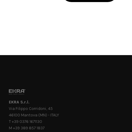
EKRA S.r.l.
Via Filippo Corridoni, 45
46100 Mantova (MN) - ITALY
T +39 0376 1671130
M +39 389 857 1837