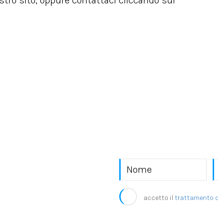
ostro sito, oppure contattaci cliccando sul
o EKRA S.r.l.
accetto il
trattamento d