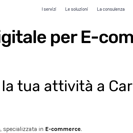
I servizi
Le soluzioni
La consulenza
igitale per E-co
a tua attività a C
o
, specializzata in
E-commerce
.