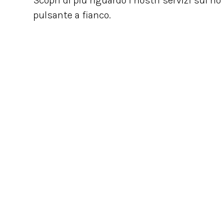
Scopri di più riguardo i nostri servizi sul n
pulsante a fianco.
NEWSLETTER
Rimani sempre aggiornato con le novità del mond