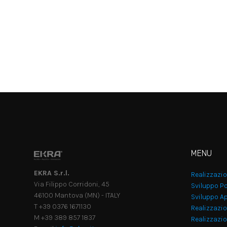
MENU
EKRA S.r.l.
Realizzazi
Via Filippo Corridoni, 45
Sviluppo Po
46100 Mantova (MN) - ITALY
Sviluppo Ap
T +39 0376 1671130
Realizzazio
M +39 389 857 1837
Realizzazi