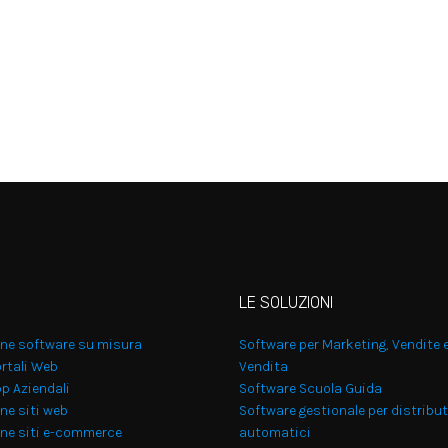
LE SOLUZIONI
one software su misura
Software per Marketing, Vendite 
rtali Web
Vendita
p Aziendali
Software Scuola Guida
ne siti web
Software gestionale per distribut
one siti e-commerce
automatici