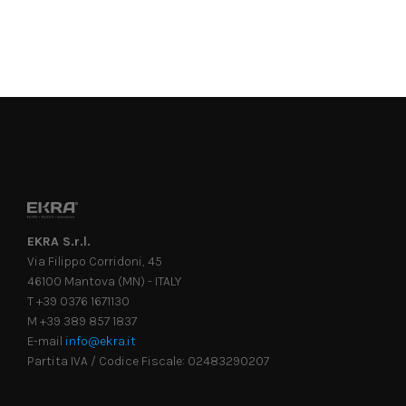
EKRA S.r.l.
Via Filippo Corridoni, 45
46100 Mantova (MN) - ITALY
T +39 0376 1671130
M +39 389 857 1837
E-mail
info@ekra.it
Partita IVA / Codice Fiscale: 02483290207