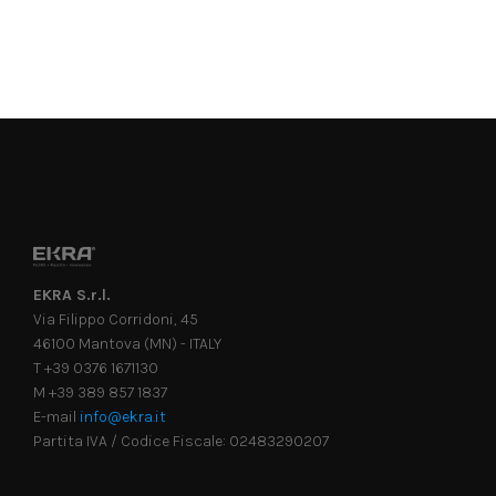
EKRA S.r.l.
Via Filippo Corridoni, 45
46100 Mantova (MN) - ITALY
T +39 0376 1671130
M +39 389 857 1837
E-mail
info@ekra.it
Partita IVA / Codice Fiscale: 02483290207