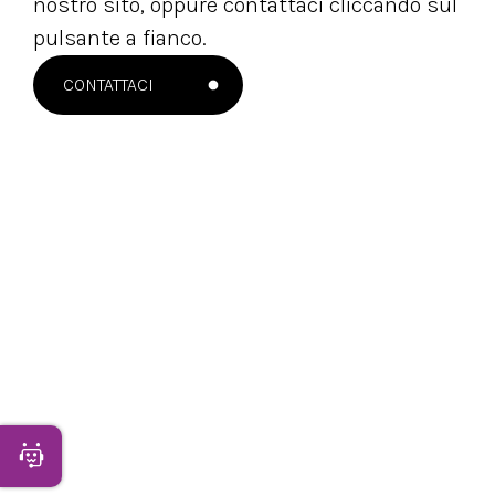
nostro sito, oppure contattaci cliccando sul
pulsante a fianco.
CONTATTACI
NEWSLETTER
Apri Chatbot
Rimani sempre aggiornato con le novità del