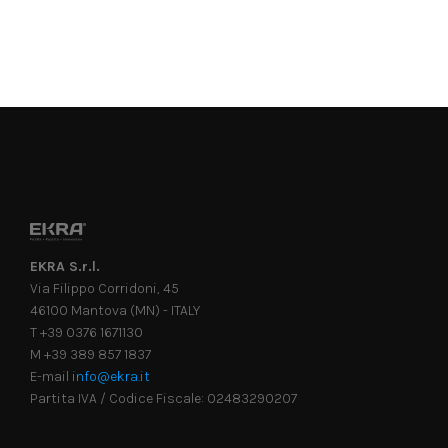
EKRA S.r.l.
Via Filippo Corridoni, 45
46100 Mantova (MN) - ITALY
T +39 0376 1671130
M +39 389 857 1837
E-mail
info@ekra.it
Partita IVA / Codice Fiscale: 02483290207