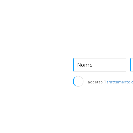
o EKRA S.r.l.
accetto il
trattamento d