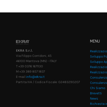
MENU
EKRA S.r.l.
Realizzazi
Via Filippo Corridoni, 45
Sviluppo Po
46100 Mantova (MN) - ITALY
Sviluppo Ap
T +39 0376 1671130
Realizzazio
M +39 389 857 1837
Realizzazi
E-mail
info@ekra.it
Consulenz
Partita IVA / Codice Fiscale: 02483290207
Consulenza
Chi Siamo
Brevetti
News
Richiesta 