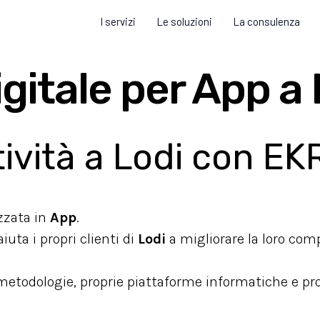
I servizi
Le soluzioni
La consulenza
gitale per App a 
tività a Lodi con E
izzata in
App
.
uta i propri clienti di
Lodi
a migliorare la loro comp
 metodologie, proprie piattaforme informatiche e pr