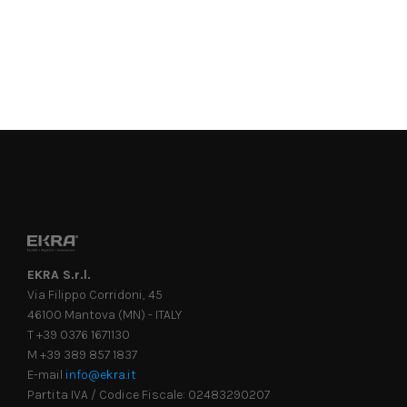
EKRA S.r.l.
Via Filippo Corridoni, 45
46100 Mantova (MN) - ITALY
T +39 0376 1671130
M +39 389 857 1837
E-mail
info@ekra.it
Partita IVA / Codice Fiscale: 02483290207