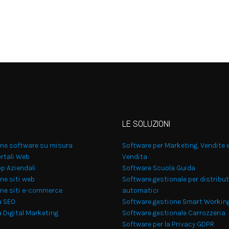
LE SOLUZIONI
one software su misura
Software per Marketing, Vendite 
rtali Web
Vendita
p Aziendali
Software Scuola Guida
ne siti web
Software gestionale per distribut
one siti e-commerce
automatici
a SEO
Software gestione Smart Workin
 Digital Marketing
Software gestionale Carrozzeria
Software per la Privacy GDPR