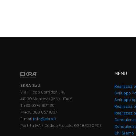
MENU
EKRA S.r.l.
Realizzazi
Via Filippo Corridoni, 45
Sviluppo Po
46100 Mantova (MN) - ITALY
Sviluppo Ap
T +39 0376 1671130
Realizzazio
M +39 389 857 1837
Realizzazi
E-mail
info@ekra.it
Consulenz
Partita IVA / Codice Fiscale: 02483290207
Consulenza
Chi Siamo