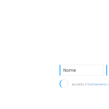
o EKRA S.r.l.
accetto il
trattamento d