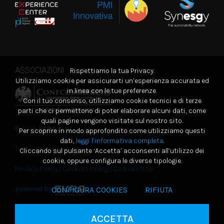
ASSOCIAZIONI
Rispettiamo la tua Privacy.
Utilizziamo cookie per assicurarti un’esperienza accurata ed
in linea con le tue preferenze.
Con il tuo consenso, utilizziamo cookie tecnici e di terze
parti che ci permettono di poter elaborare alcuni dati, come
quali pagine vengono visitate sul nostro sito.
© 2026
EKRA S.r.l.
Per scoprire in modo approfondito come utilizziamo questi
dati,
leggi l’informativa completa
.
Tutti i diritti riservati
Cliccando sul pulsante ‘Accetta’ acconsenti all’utilizzo dei
cookie, oppure configura le diverse tipologie.
Privacy Policy
|
Cookies Policy
|
Codice Etico
powered by
CONFIGURA COOKIES
RIFIUTA
ACCETTA