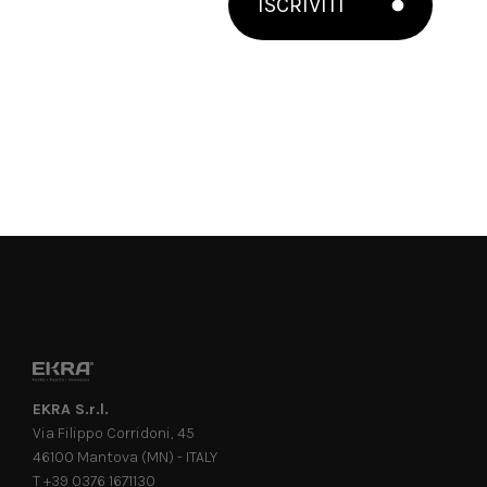
ISCRIVITI
EKRA S.r.l.
Via Filippo Corridoni, 45
46100 Mantova (MN) - ITALY
T +39 0376 1671130