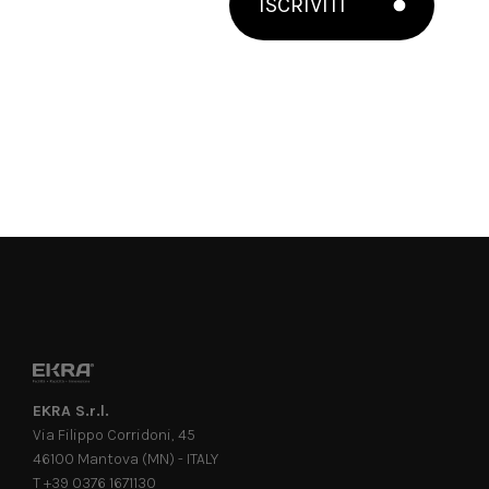
ISCRIVITI
EKRA S.r.l.
Via Filippo Corridoni, 45
46100 Mantova (MN) - ITALY
T +39 0376 1671130