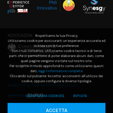
ASSOCIAZIONI
Rispettiamo la tua Privacy.
Utilizziamo cookie per assicurarti un’esperienza accurata ed
in linea con le tue preferenze.
Con il tuo consenso, utilizziamo cookie tecnici e di terze
parti che ci permettono di poter elaborare alcuni dati, come
quali pagine vengono visitate sul nostro sito.
© 2026
EKRA S.r.l.
Per scoprire in modo approfondito come utilizziamo questi
dati,
leggi l’informativa completa
.
Tutti i diritti riservati
Cliccando sul pulsante ‘Accetta’ acconsenti all’utilizzo dei
cookie, oppure configura le diverse tipologie.
Privacy Policy
|
Cookies Policy
|
Codice Etico
powered by
CONFIGURA COOKIES
RIFIUTA
ACCETTA