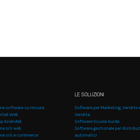
LE SOLUZIONI
one software su misura
Software per Marketing, Vendite 
rtali Web
Vendita
p Aziendali
Software Scuola Guida
ne siti web
Software gestionale per distribut
one siti e-commerce
automatici