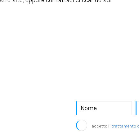
ostro sito, oppure contattaci cliccando sul
o EKRA S.r.l.
accetto il
trattamento d