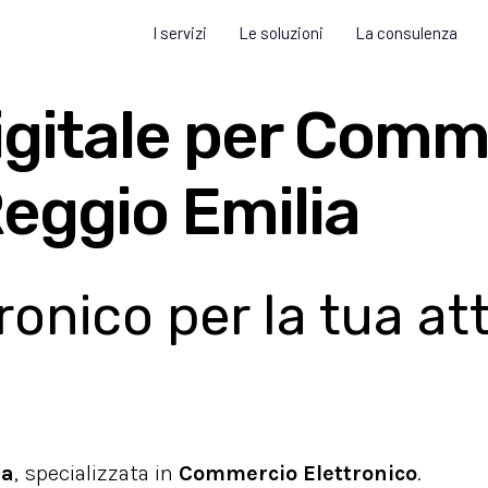
I servizi
Le soluzioni
La consulenza
igitale per Comm
Reggio Emilia
nico per la tua att
ia
, specializzata in
Commercio Elettronico
.