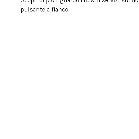
Scopri di più riguardo i nostri servizi sul n
pulsante a fianco.
NEWSLETTER
Rimani sempre aggiornato con le novità del mond