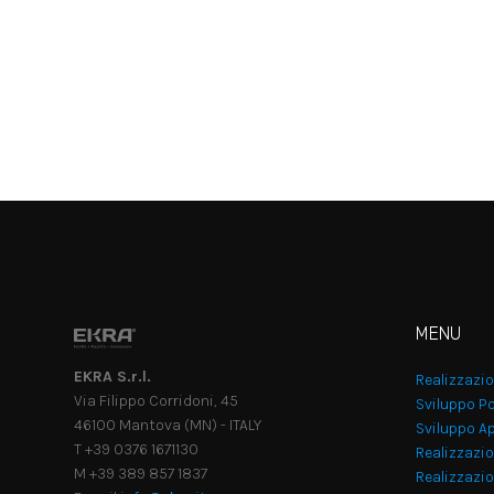
MENU
EKRA S.r.l.
Realizzazi
Via Filippo Corridoni, 45
Sviluppo Po
46100 Mantova (MN) - ITALY
Sviluppo Ap
T +39 0376 1671130
Realizzazio
M +39 389 857 1837
Realizzazi