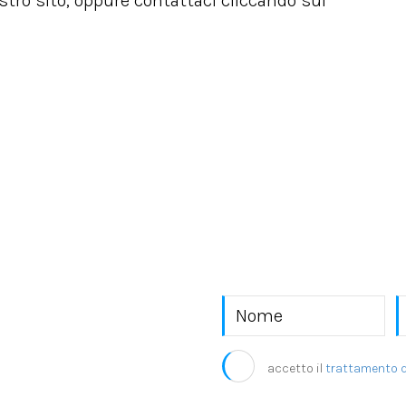
ostro sito, oppure contattaci cliccando sul
o EKRA S.r.l.
accetto il
trattamento d