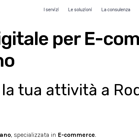
I servizi
Le soluzioni
La consulenza
igitale per E-co
no
a tua attività a R
iano
, specializzata in
E-commerce
.