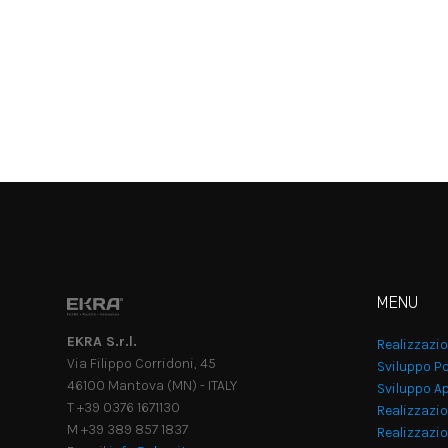
MENU
EKRA S.r.l.
Realizzazi
Via Filippo Corridoni, 45
Sviluppo Po
46100 Mantova (MN) - ITALY
Sviluppo Ap
T +39 0376 1671130
Realizzazio
M +39 389 857 1837
Realizzazi