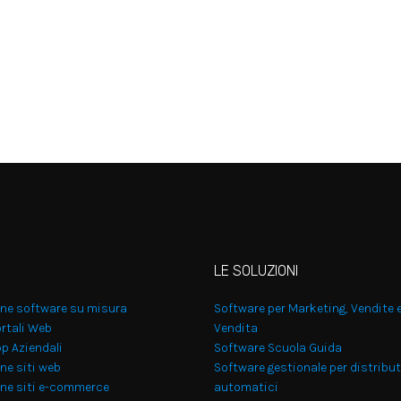
LE SOLUZIONI
one software su misura
Software per Marketing, Vendite 
rtali Web
Vendita
p Aziendali
Software Scuola Guida
ne siti web
Software gestionale per distribut
one siti e-commerce
automatici