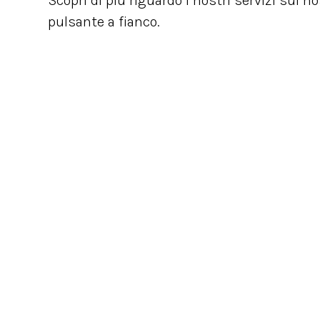
Scopri di più riguardo i nostri servizi sul n
pulsante a fianco.
NEWSLETTER
Rimani sempre aggiornato con le novità del mond