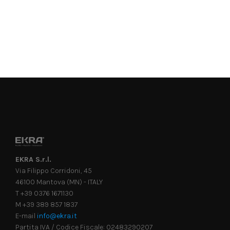
EKRA S.r.l.
Via Filippo Corridoni, 45
46100 Mantova (MN) - ITALY
T +39 0376 1671130
M +39 389 857 1837
E-mail
info@ekra.it
Partita IVA / Codice Fiscale: 02483290207