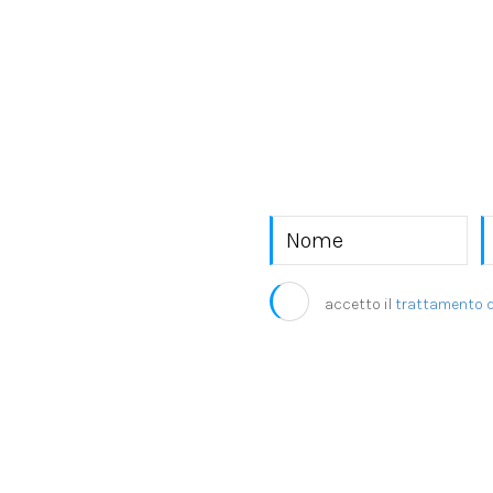
o EKRA S.r.l.
accetto il
trattamento d