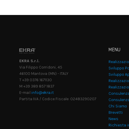
MENU
EKRA S.r.l.
Realizzazi
Via Filippo Corridoni, 45
Sviluppo Po
46100 Mantova (MN) - ITALY
Sviluppo Ap
T +39 0376 1671130
Realizzazio
M +39 389 857 1837
Realizzazi
E-mail
info@ekra.it
Consulenz
Partita IVA / Codice Fiscale: 02483290207
Consulenza
Chi Siamo
Brevetti
News
Richiesta 