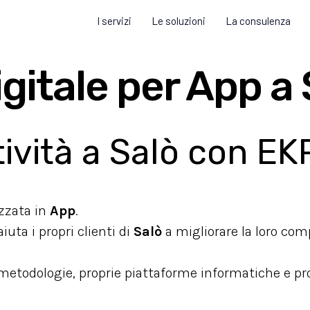
I servizi
Le soluzioni
La consulenza
gitale per App a 
tività a Salò con E
izzata in
App
.
uta i propri clienti di
Salò
a migliorare la loro comp
 metodologie, proprie piattaforme informatiche e p