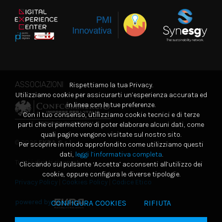
ASSOCIAZIONI
Rispettiamo la tua Privacy.
Utilizziamo cookie per assicurarti un’esperienza accurata ed
in linea con le tue preferenze.
Con il tuo consenso, utilizziamo cookie tecnici e di terze
parti che ci permettono di poter elaborare alcuni dati, come
quali pagine vengono visitate sul nostro sito.
© 2026
EKRA S.r.l.
Per scoprire in modo approfondito come utilizziamo questi
dati,
leggi l’informativa completa
.
Tutti i diritti riservati
Cliccando sul pulsante ‘Accetta’ acconsenti all’utilizzo dei
cookie, oppure configura le diverse tipologie.
Privacy Policy
|
Cookies Policy
|
Codice Etico
powered by
CONFIGURA COOKIES
RIFIUTA