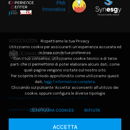
ASSOCIAZIONI
Rispettiamo la tua Privacy.
Utilizziamo cookie per assicurarti un’esperienza accurata ed
in linea con le tue preferenze.
Con il tuo consenso, utilizziamo cookie tecnici e di terze
parti che ci permettono di poter elaborare alcuni dati, come
quali pagine vengono visitate sul nostro sito.
© 2026
EKRA S.r.l.
Per scoprire in modo approfondito come utilizziamo questi
dati,
leggi l’informativa completa
.
Tutti i diritti riservati
Cliccando sul pulsante ‘Accetta’ acconsenti all’utilizzo dei
cookie, oppure configura le diverse tipologie.
Privacy Policy
|
Cookies Policy
|
Codice Etico
powered by
CONFIGURA COOKIES
RIFIUTA
ACCETTA