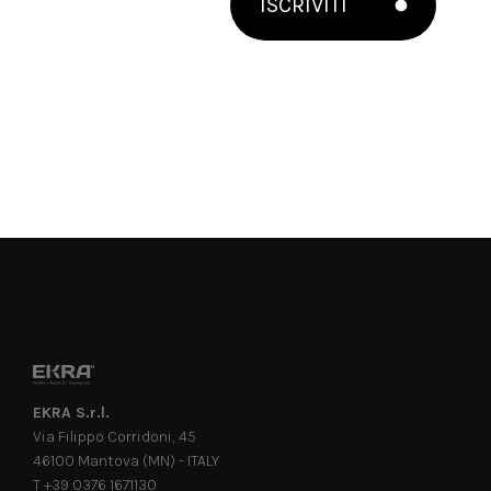
ISCRIVITI
EKRA S.r.l.
Via Filippo Corridoni, 45
46100 Mantova (MN) - ITALY
T +39 0376 1671130