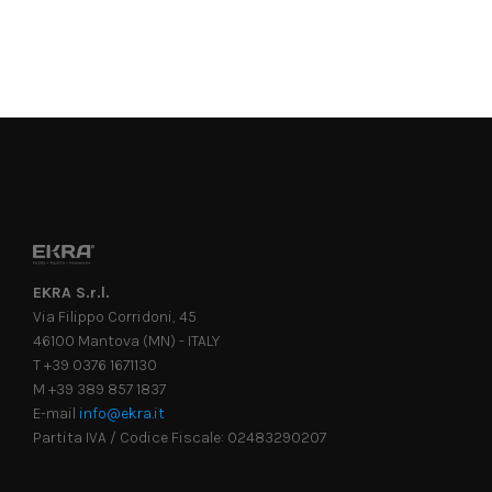
EKRA S.r.l.
Via Filippo Corridoni, 45
46100 Mantova (MN) - ITALY
T +39 0376 1671130
M +39 389 857 1837
E-mail
info@ekra.it
Partita IVA / Codice Fiscale: 02483290207