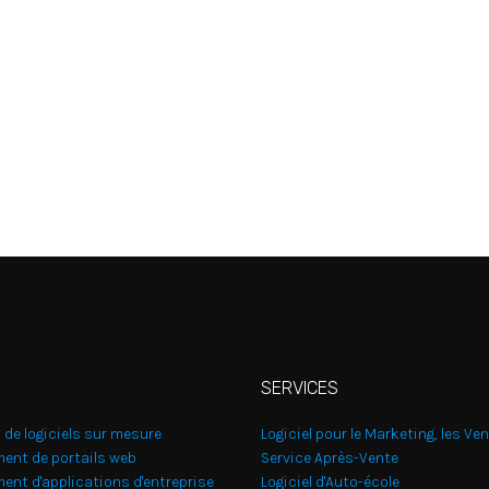
SERVICES
 de logiciels sur mesure
Logiciel pour le Marketing, les Ven
ent de portails web
Service Après-Vente
ent d'applications d'entreprise
Logiciel d'Auto-école