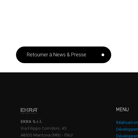
Retourner à News & Presse
MENU
EKRA S.r.l.
Réalisation
Via Filippo Corridoni, 45
Développem
46100 Mantova (MN) - ITALY
Développem