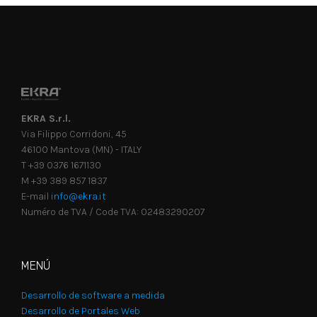
EKRA S.r.l.
Via Filippo Corridoni, 45
46100 Mantova (MN) - ITALY
T +39 0376 1671130
M +39 389 857 1837
E-mail
info@ekra.it
Numéro de TVA / Code TVA: 02483290207
MENÚ
Desarrollo de software a medida
Desarrollo de Portales Web