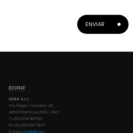
ENVIAR
EKRA S.r.l.
Via Filippo Corridoni, 45
46100 Mantova (MN) - ITALY
T +39 0376 1671130
M +39 389 857 1837
E-mail
info@ekra.it