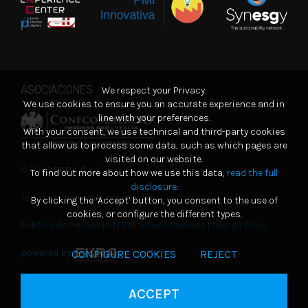
ASOCIACIONES
We respect your Privacy.
We use cookies to ensure you an accurate experience and in
line with your preferences.
With your consent, we use technical and third-party cookies
that allow us to process some data, such as which pages are
visited on our website.
© 2026
EKRA S.r.l.
To find out more about how we use this data,
read the full
disclosure
.
Todos los derechos reservados
By clicking the ‘Accept’ button, you consent to the use of
cookies, or configure the different types.
Política de Privacidad
|
Política de Cookies
|
Código Ético
powered by
CONFIGURE COOKIES
REJECT
ACCEPT