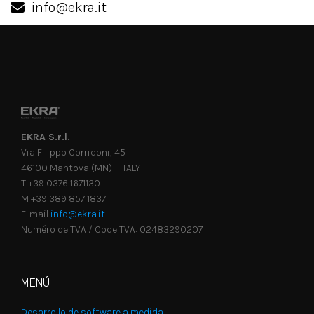
info@ekra.it
EKRA S.r.l.
Via Filippo Corridoni, 45
46100 Mantova (MN) - ITALY
T +39 0376 1671130
M +39 389 857 1837
E-mail
info@ekra.it
Numéro de TVA / Code TVA: 02483290207
MENÚ
Desarrollo de software a medida