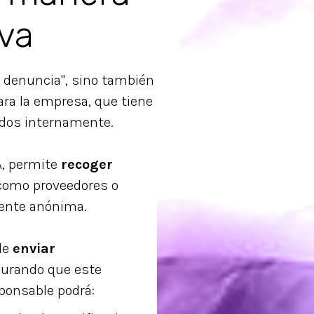
iva
e denuncia", sino también
ra la empresa, que tiene
ados internamente.
A, permite
recoger
como proveedores o
ente anónima.
 de
enviar
gurando que este
ponsable podrá: