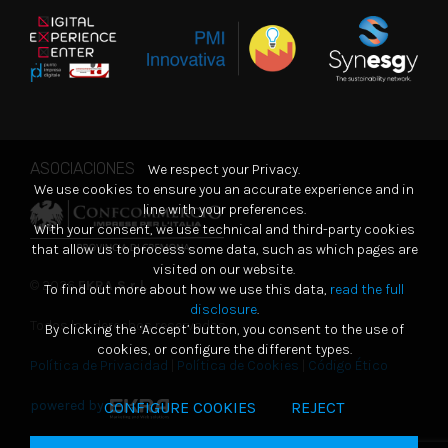
ASOCIACIONES
We respect your Privacy.
We use cookies to ensure you an accurate experience and in
line with your preferences.
With your consent, we use technical and third-party cookies
that allow us to process some data, such as which pages are
visited on our website.
© 2026
EKRA S.r.l.
To find out more about how we use this data,
read the full
disclosure
.
Todos los derechos reservados
By clicking the ‘Accept’ button, you consent to the use of
cookies, or configure the different types.
Política de Privacidad
|
Política de Cookies
|
Código Ético
powered by
CONFIGURE COOKIES
REJECT