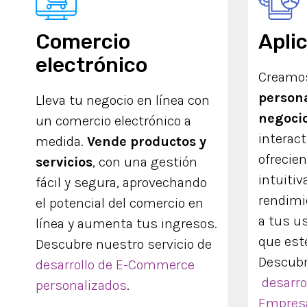
Comercio
Apli
electrónico
Cream
persona
Lleva tu negocio en línea con
negoci
un comercio electrónico a
interact
medida.
Vende productos y
ofrecie
servicios
, con una gestión
intuitiv
fácil y segura, aprovechando
rendimi
el potencial del comercio en
a tus u
línea y aumenta tus ingresos.
que est
Descubre nuestro servicio de
Descubr
desarrollo de E-Commerce
desarro
personalizados
.
Empresa