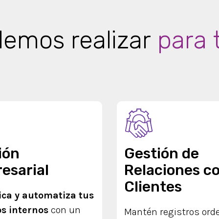
emos realizar
para t
ión
Gestión de
esarial
Relaciones c
Clientes
ica y automatiza tus
s internos
con un
Mantén registros ord