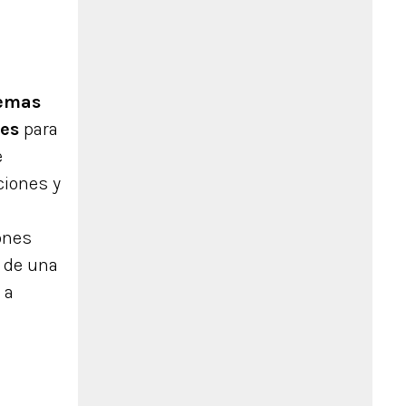
temas
tes
para
e
ciones y
ones
s de una
 a