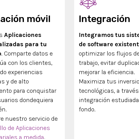
cación móvil
Integración
os
Aplicaciones
Integramos tus sis
lizadas para tu
de software existen
o
. Comparte datos e
optimizar los flujos d
úa con los clientes,
trabajo, evitar duplica
ndo experiencias
mejorar la eficiencia.
as y de alto
Maximiza tus inversi
ento para conquistar
tecnológicas, a travé
suarios dondequiera
integración estudiada
én.
fondo.
e nuestro servicio de
llo de Aplicaciones
riales a medida
.