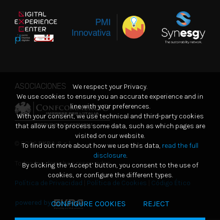
ASOCIACIONES
We respect your Privacy.
We use cookies to ensure you an accurate experience and in
line with your preferences.
With your consent, we use technical and third-party cookies
that allow us to process some data, such as which pages are
visited on our website.
© 2026
EKRA S.r.l.
To find out more about how we use this data,
read the full
disclosure
.
Todos los derechos reservados
By clicking the ‘Accept’ button, you consent to the use of
cookies, or configure the different types.
Política de Privacidad
|
Política de Cookies
|
Código Ético
powered by
CONFIGURE COOKIES
REJECT